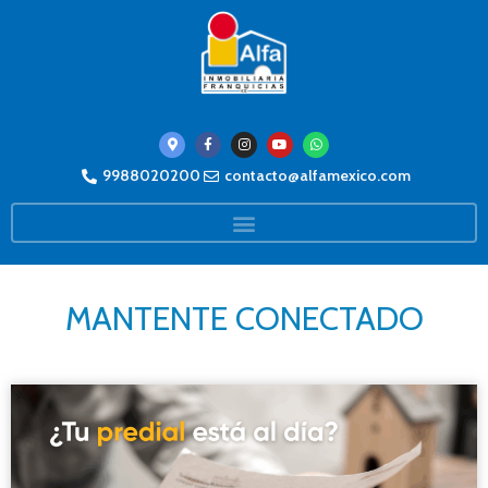
9988020200
contacto@alfamexico.com
MANTENTE CONECTADO