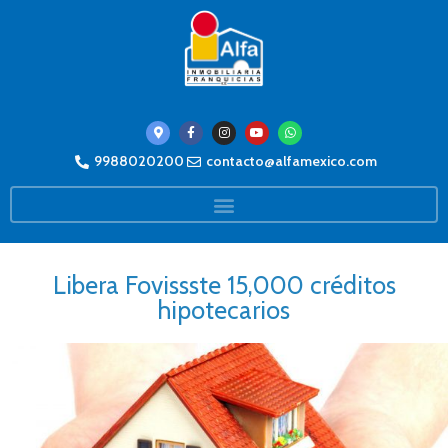
9988020200
contacto@alfamexico.com
Libera Fovissste 15,000 créditos
hipotecarios