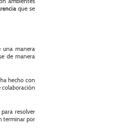
con ambientes
arencia
que se
de una manera
rse de manera
e ha hecho con
e colaboración
 para resolver
n terminar por