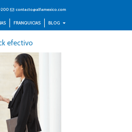
0200
contacto@alfamexico.com
NAS
FRANQUICIAS
BLOG
k efectivo