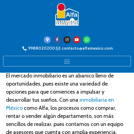
Inmobiliaria en México; la clave
9988020200
contacto@alfamexico.com
para cumplir tus sueños
El mercado inmobiliario es un abanico lleno de
oportunidades, pues existe una variedad de
opciones para que comiences a impulsar y
desarrollar tus sueños. Con una
inmobiliaria en
México
como Alfa, los procesos como comprar,
rentar o vender algún departamento, son más
sencillos de realizar, pues contamos con un equipo
de asesores que cuenta con amplia experiencia.