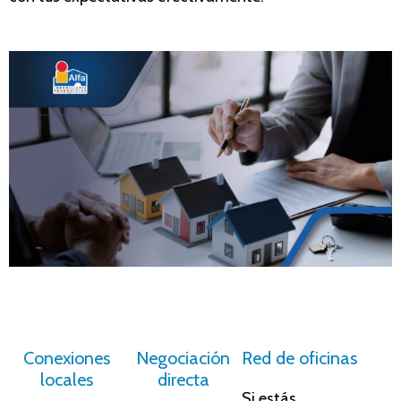
Conexiones
Negociación
Red de oficinas
locales
directa
Si estás