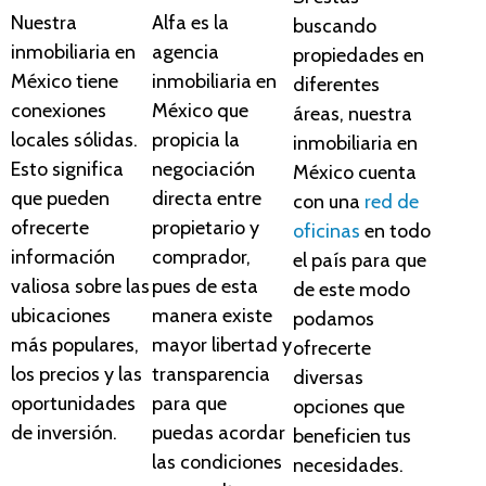
Nuestra
Alfa es la
buscando
inmobiliaria en
agencia
propiedades en
México tiene
inmobiliaria en
diferentes
conexiones
México que
áreas, nuestra
locales sólidas.
propicia la
inmobiliaria en
Esto significa
negociación
México cuenta
que pueden
directa entre
con una
red de
ofrecerte
propietario y
oficinas
en todo
información
comprador,
el país para que
valiosa sobre las
pues de esta
de este modo
ubicaciones
manera existe
podamos
más populares,
mayor libertad y
ofrecerte
los precios y las
transparencia
diversas
oportunidades
para que
opciones que
de inversión.
puedas acordar
beneficien tus
las condiciones
necesidades.