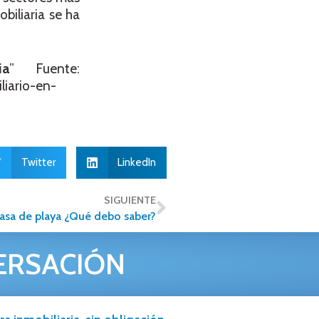
biliaria se ha
ia
” Fuente:
iario-en-
Twitter
LinkedIn
SIGUIENTE
asa de playa ¿Qué debo saber?
ERSACIÓN