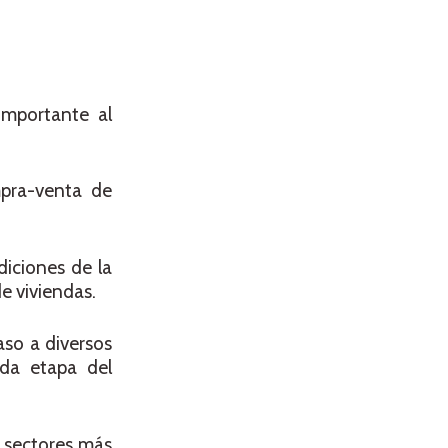
importante al
mpra-venta de
diciones de la
de viviendas.
aso a diversos
ada etapa del
s sectores más