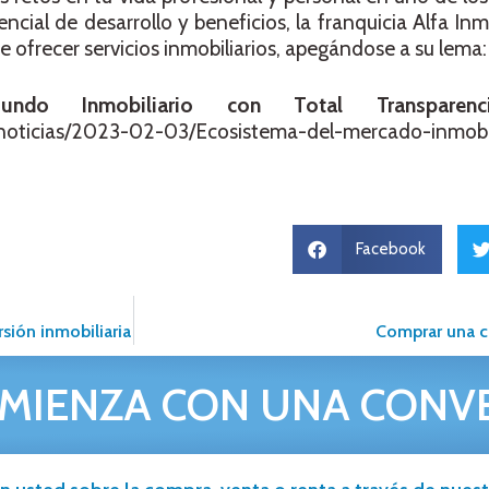
cial de desarrollo y beneficios, la franquicia Alfa Inmo
 ofrecer servicios inmobiliarios, apegándose a su lema:
ndo Inmobiliario con Total Transparenc
/noticias/2023-02-03/Ecosistema-del-mercado-inmobil
Facebook
sión inmobiliaria
Comprar una c
MIENZA CON UNA CONV