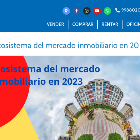
998802
VENDER
COMPRAR
RENTAR
OFICI
osistema del mercado inmobiliario en 2