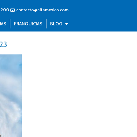
0200
contacto@alfamexico.com
NAS
FRANQUICIAS
BLOG
023