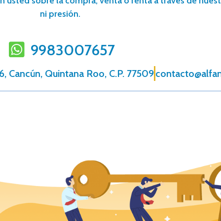
n usted sobre la compra, venta o renta a través de nuestr
ni presión.
9983007657
6, Cancún, Quintana Roo, C.P. 77509
contacto@alfa