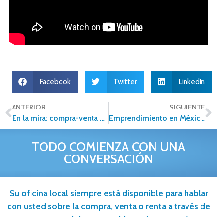
Facebook
Twitter
LinkedIn
ANTERIOR
SIGUIENTE
En la mira: compra-venta de propiedades con criptomonedas
Emprendimiento en México, estas son las claves para lograr el éxito
TODO COMIENZA CON UNA
CONVERSACIÓN
Su oficina local siempre está disponible para hablar
con usted sobre la compra, venta o renta a través de