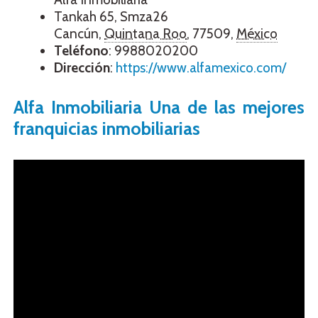
Tankah 65, Smza26
Cancún
,
Quintana Roo
,
77509
,
México
Teléfono
:
9988020200
Dirección
:
https://www.alfamexico.com/
Alfa Inmobiliaria Una de las mejores
franquicias inmobiliarias