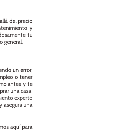
llá del precio
ntenimiento y
adosamente tu
o general.
endo un error,
empleo o tener
mbiantes y te
prar una casa.
miento experto
 y asegura una
mos aquí para