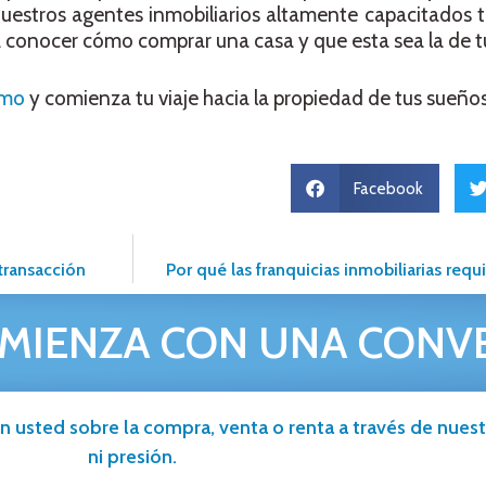
uestros agentes inmobiliarios altamente capacitados t
a conocer cómo comprar una casa y que esta sea la de 
smo
y comienza tu viaje hacia la propiedad de tus sueños
Facebook
 transacción
Por qué las franquicias inmobiliarias req
MIENZA CON UNA CONV
n usted sobre la compra, venta o renta a través de nuestr
ni presión.