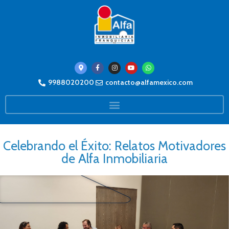
9988020200
contacto@alfamexico.com
Celebrando el Éxito: Relatos Motivadores
de Alfa Inmobiliaria