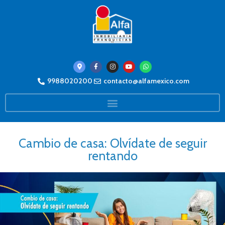
9988020200
contacto@alfamexico.com
Cambio de casa: Olvídate de seguir
rentando